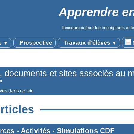
Apprendre en
Ressources pour les enseignants et le
s
Prospective
Travaux d’élèves
S
▼
▼
s, documents et sites associés au 
"
uvés dans ce site
rticles
rces
-
Activités
-
Simulations CDF