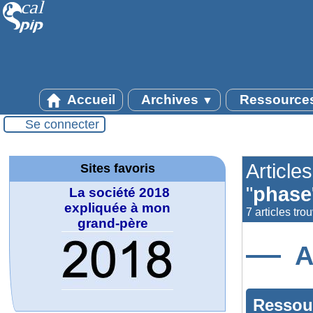
Accueil
Archives
Ressource
▼
Se connecter
Article
Sites favoris
"
phase
La société 2018
expliquée à mon
7 articles tro
grand-père
A
Ressou
MATHCURVE.CO
Office fédéral de
WolframTones :
Arts-Scènes
Wolfram web
Online math
TED Talks
Wolfram
Wolfram