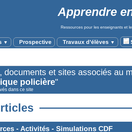
Apprendre en
Ressources pour les enseignants et le
s
Prospective
Travaux d’élèves
S
▼
▼
s, documents et sites associés au 
tique policière
"
uvés dans ce site
rticles
rces
-
Activités
-
Simulations CDF