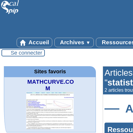
Accueil
Archives
Ressource
▼
Se connecter
Article
Sites favoris
"
statis
MATHCURVE.CO
M
2 articles tro
A
Ressou
Office fédéral de
WolframTones :
La société 2018
Arts-Scènes
Wolfram web
TED Talks
Wolfram
Wolfram
Wolfram