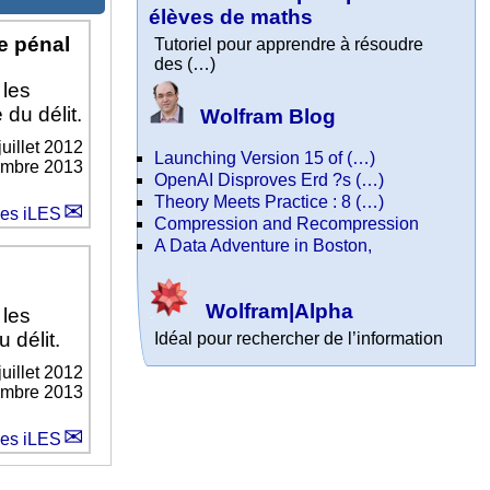
élèves de maths
de pénal
Tutoriel pour apprendre à résoudre
des (…)
 les
 du délit.
Wolfram Blog
juillet 2012
Launching Version 15 of (…)
cembre 2013
OpenAI Disproves Erd ?s (…)
Theory Meets Practice : 8 (…)
des iLES
Compression and Recompression
A Data Adventure in Boston,
Wolfram|Alpha
 les
 délit.
Idéal pour rechercher de l’information
juillet 2012
cembre 2013
des iLES