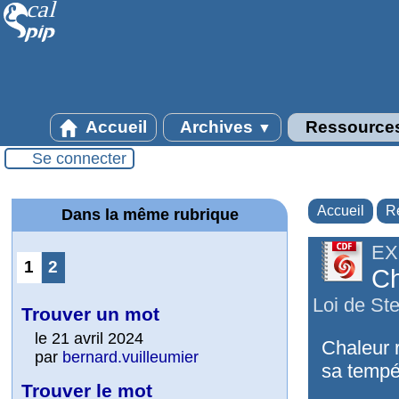
Accueil
Archives
Ressource
▼
Se connecter
Accueil
R
Dans la même rubrique
EX
1
2
Ch
Loi de St
Trouver un mot
le 21 avril 2024
Chaleur 
par
bernard.vuilleumier
sa tempé
Trouver le mot