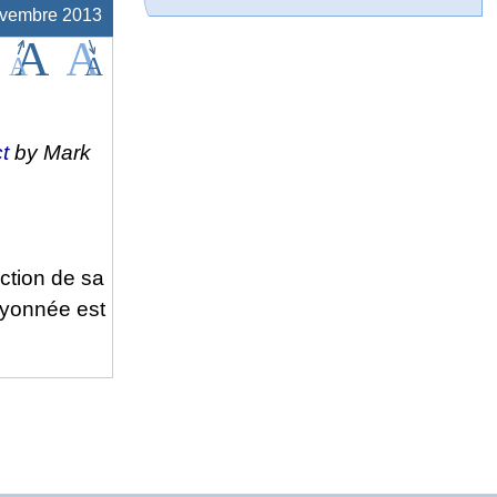
ovembre 2013
t
by Mark
ction de sa
ayonnée est