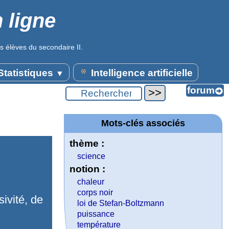
 ligne
s élèves du secondaire II.
tatistiques
Intelligence artificielle
▼
Mots-clés associés
thème :
R
science
notion :
chaleur
corps noir
ivité, de
loi de Stefan-Boltzmann
puissance
température