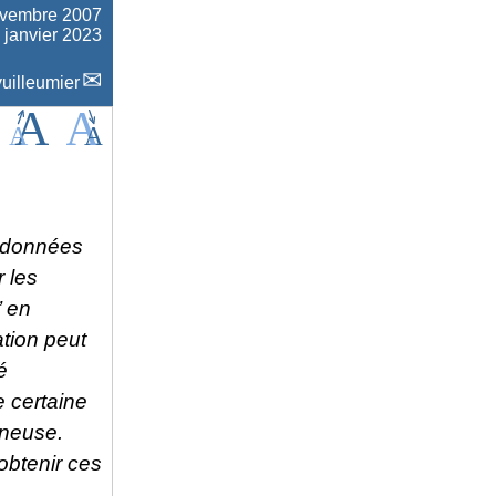
ovembre 2007
8 janvier 2023
uilleumier
ordonnées
 les
’ en
ation peut
é
e certaine
ineuse
.
obtenir ces