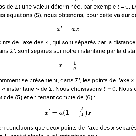
s de Σ) une valeur déterminée, par exemple
t
= 0. D
es équations (5), nous obtenons, pour cette valeur 
x
′
=
a
x
oints de l’axe des
x
’, qui sont séparés par la distanc
s Σ’, sont séparés sur notre instantané par la dista
x
=
1
a
omment se présentent, dans Σ’, les points de l’axe
x
 « instantané » de Σ. Nous choisissons
t
’ = 0. Nous
nt
t
de (5) et en tenant compte de (6) :
x
′
=
a
(
1
−
v
2
c
2
)
x
en concluons que deux points de l’axe des
x
séparés