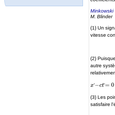
Minkowski
M. Blinder
(1) Un sig
vitesse con
(2) Puisqu
autre systè
relativemen
x
−
c
t
=
0
’
’
(3) Les poi
satisfaire l