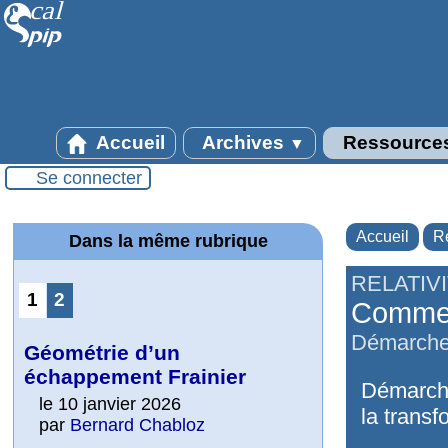
Accueil
Archives
Ressource
▼
Se connecter
Accueil
R
Dans la même rubrique
RELATIV
1
2
Comment
Démarche 
Géométrie d’un
échappement Frainier
Démarche
le 10 janvier 2026
la transf
par
Bernard Chabloz