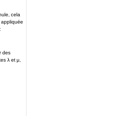
ule, cela
e appliquée
:
r des
es λ et μ,