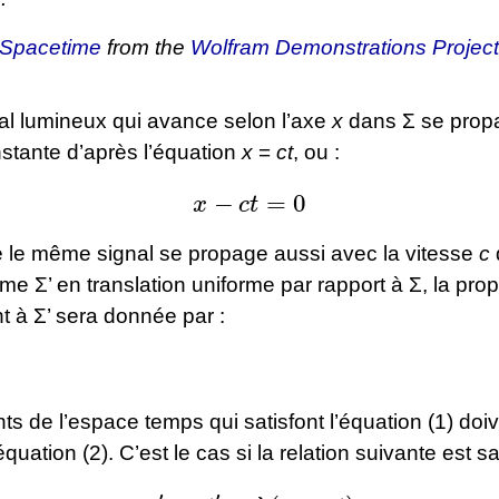
 Spacetime
from the
Wolfram Demonstrations Project
nal lumineux qui avance selon l’axe
x
dans Σ se prop
stante d’après l’équation
x
=
ct
, ou :
x
−
c
t
=
0
e le même signal se propage aussi avec la vitesse
c
me Σ’ en translation uniforme par rapport à Σ, la pro
t à Σ’ sera donnée par :
nts de l’espace temps qui satisfont l’équation (1) doi
’équation (2). C’est le cas si la relation suivante est sat
x
′
−
c
t
′
=
λ
(
x
−
c
t
)