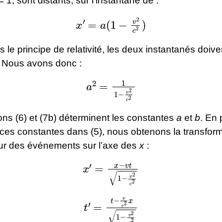
 1, sont distants, sur l’instantané de :
x
′
=
a
(
1
−
v
2
c
2
)
s le principe de relativité, les deux instantanés doive
. Nous avons donc :
a
2
=
1
1
−
v
2
c
2
ns (6) et (7b) déterminent les constantes
a
et
b
. En 
 ces constantes dans (5), nous obtenons la transfor
ur des événements sur l’axe des
x
:
x
′
=
x
−
v
t
1
−
v
2
c
2
t
′
=
t
−
v
c
2
x
1
−
v
2
c
2