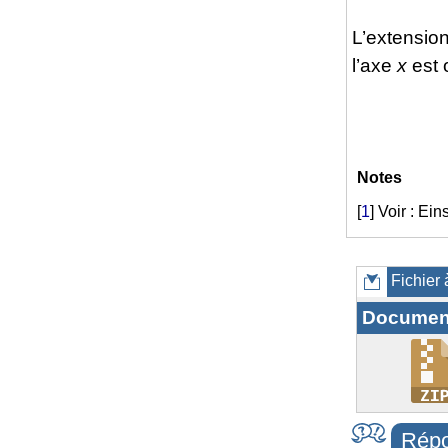
L’extension
l’axe
x
est 
Notes
[
1
]
Voir : Ein
Fichier 
Documen
Répo