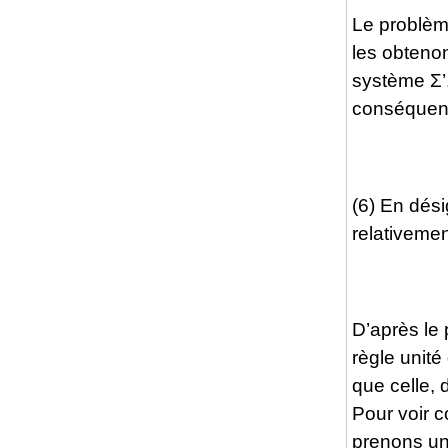
Le problème
les obtenon
système Σ’
conséquent,
(6) En dés
relativemen
D’après le 
règle unité
que celle, 
Pour voir 
prenons un 