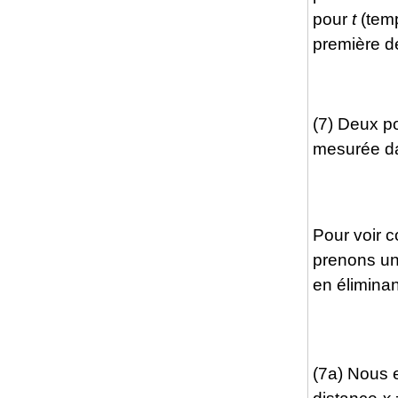
pour
t
(temp
première d
(7) Deux p
mesurée dan
Pour voir c
prenons un
en élimina
(7a) Nous 