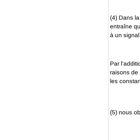
(4) Dans la
entraîne q
à un signal
Par l’addit
raisons de 
les constan
(5) nous o