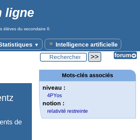
 ligne
s élèves du secondaire II.
tatistiques
Intelligence artificielle
▼
Mots-clés associés
niveau :
entz
4PYos
notion :
relativité restreinte
ients de