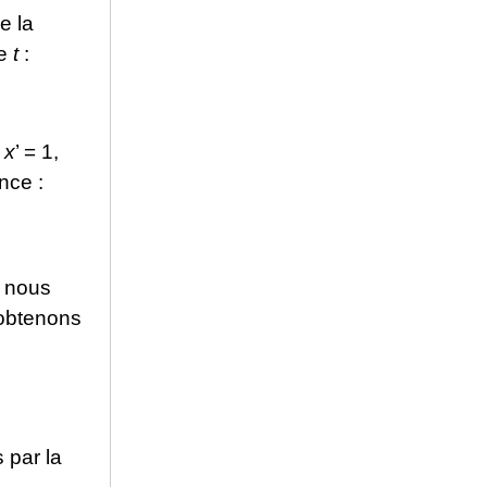
e la
de
t
:
e
x
’ = 1,
nce :
, nous
 obtenons
 par la