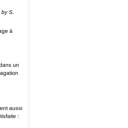
by S.
age à
dans un
pagation
vent aussi
isfaite :