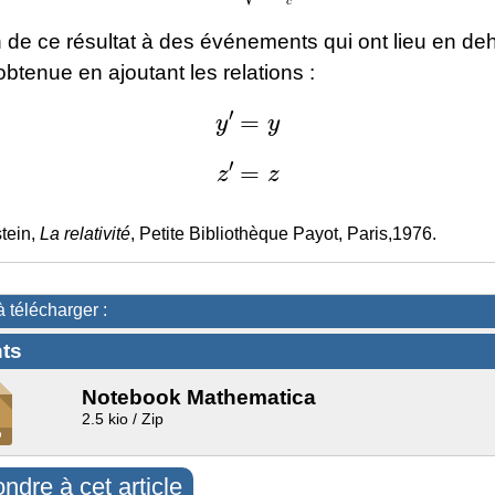
 de ce résultat à des événements qui ont lieu en de
obtenue en ajoutant les relations :
y
′
=
y
z
′
=
z
stein,
La relativité
, Petite Bibliothèque Payot, Paris,1976.
à télécharger :
ts
Notebook Mathematica
2.5 kio / Zip
ndre à cet article