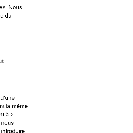
es. Nous
ne du
r
ut
, d’une
ment la même
nt à Σ.
, nous
introduire