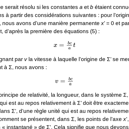
 serait résolu si les constantes
a
et
b
étaient connu
s à partir des considérations suivantes : pour l’origi
, nous avons d’une manière permanente
x
’ = 0 et pa
 d’après la première des équations (5) :
x
=
b
c
a
t
ignant par
v
la vitesse à laquelle l’origine de Σ’ se me
t à Σ, nous avons :
v
=
b
c
a
principe de relativité, la longueur, dans le système Σ
 qui est au repos relativement à Σ’ doit être exacte
dans Σ’, d’une règle unité qui est au repos relativeme
comment se présentent, dans Σ, les points de l’axe
x
’
« instantané » de Σ’. Cela signifie que nous devons 