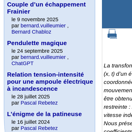
Couple d’un échappement
Frainier
le 9 novembre 2025
par
bernard.vuilleumier
,
Bernard Chabloz
Pendulette magique
le 24 septembre 2025
par
bernard.vuilleumier
,
ChatGPT
La transfo
(
x
,
t
) d’un 
Relation tension-intensité
pour une ampoule électrique
coordonné
à incandescence
mouvement r
le 28 juillet 2025
être obtenu
par
Pascal Rebetez
restreinte :
L’énigme de la patineuse
vitesse in
le 16 juillet 2024
Nous prése
par
Pascal Rebetez
coefficients