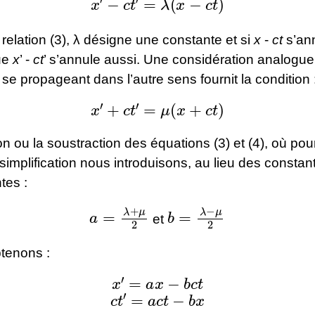
 relation (3), λ désigne une constante et si
x
-
ct
s’ann
ue
x
’ -
ct
’ s’annule aussi. Une considération analogu
 se propageant dans l’autre sens fournit la condition 
x
′
+
c
t
′
=
μ
(
x
+
c
t
)
ion ou la soustraction des équations (3) et (4), où pou
simplification nous introduisons, au lieu des constant
tes :
a
=
λ
+
μ
2
b
=
λ
−
μ
2
et
btenons :
x
′
=
a
x
−
b
c
t
c
t
′
=
a
c
t
−
b
x