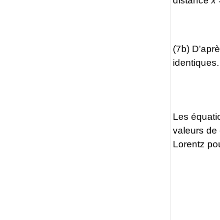
distance
x
=
(7b) D’aprè
identiques
Les équatio
valeurs de
Lorentz po