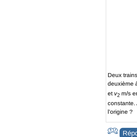
Deux trains
deuxième 
et
v
m/s 
2
constante. 
l’origine ?
Répo