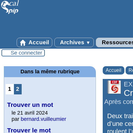
Accueil
Archives
Ressource
▼
Se connecter
Accueil
R
Dans la même rubrique
EX
1
2
Cr
Après comb
Trouver un mot
le 21 avril 2024
Deux tra
par
bernard.vuilleumier
d’une cer
Trouver le mot
roulent l