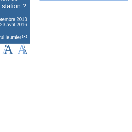
 station ?
ptembre 2013
 23 avril 2016
uilleumier