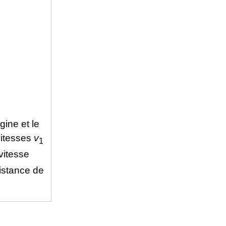
gine et le
vitesses
v
1
vitesse
distance de