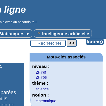
 ligne
s élèves du secondaire II.
tatistiques
Intelligence artificielle
▼
Mots-clés associés
niveau :
A
2PYdf
2PYos
thème :
science
éparées
notion :
puis
cinématique
bien de