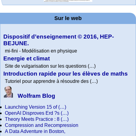
Office fédéral de
La société 2018
Arts-Scènes
Wolfram web
Online math
TED Talks
Wolfram
Wolfram
Wolfram
Education Portal
expliquée à mon
Demonstrations
la statistique
Mathematica
practice and
resources
Project. College
grand-père
Sur le web
lessons
Tutorial
Collection
Physics
Dispositif d’enseignement © 2016, HEP-
BEJUNE.
mi-fini - Modélisation en physique
Energie et climat
Site de vulgarisation sur les questions (…)
Introduction rapide pour les élèves de maths
Tutoriel pour apprendre à résoudre des (…)
Wolfram Blog
Launching Version 15 of (…)
OpenAI Disproves Erd ?s (…)
Theory Meets Practice : 8 (…)
Compression and Recompression
A Data Adventure in Boston,