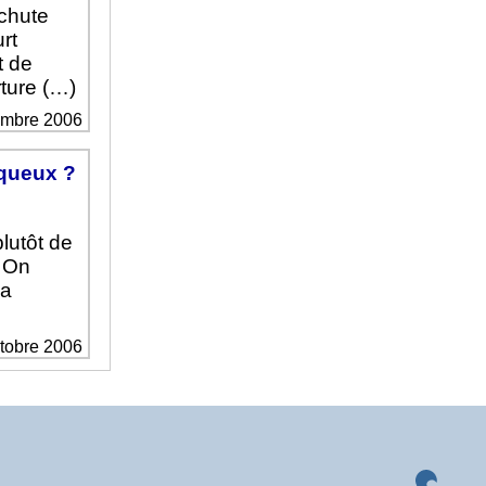
achute
rt
t de
rture (…)
cembre 2006
squeux ?
lutôt de
n On
La
ctobre 2006