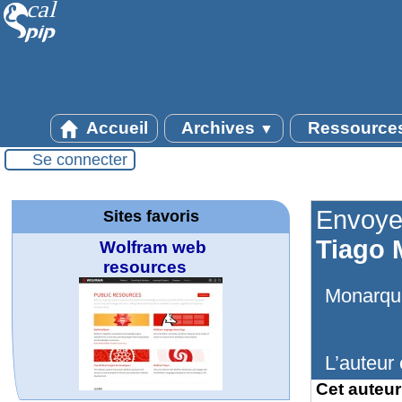
Accueil
Archives
Ressource
▼
Se connecter
Envoye
Sites favoris
Tiago 
Wolfram web
resources
Monarque
L’auteur 
Cet auteur 
MATHCURVE.CO
Office fédéral de
WolframTones :
Arts-Scènes
Online math
TED Talks
Wolfram
Wolfram
Wolfram