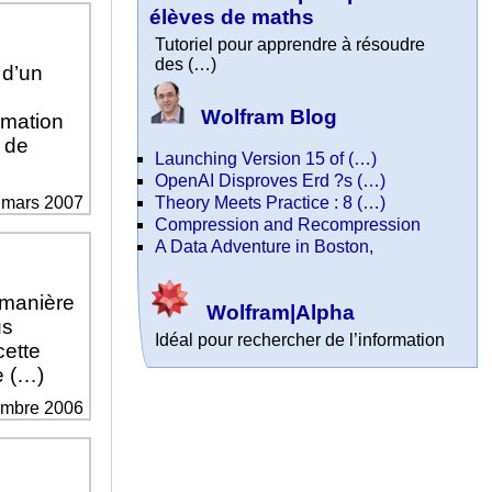
élèves de maths
Tutoriel pour apprendre à résoudre
des (…)
 d’un
e
Wolfram Blog
rmation
n de
Launching Version 15 of (…)
OpenAI Disproves Erd ?s (…)
Theory Meets Practice : 8 (…)
6 mars 2007
Compression and Recompression
A Data Adventure in Boston,
e manière
Wolfram|Alpha
us
Idéal pour rechercher de l’information
cette
e (…)
cembre 2006