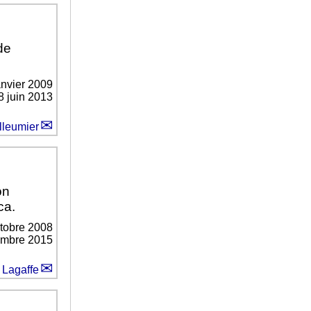
de
anvier 2009
8 juin 2013
lleumier
on
ca.
ctobre 2008
vembre 2015
 Lagaffe