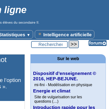
 ligne
s élèves du secondaire II.
tatistiques
Intelligence artificielle
▼
mot
Sur le web
Dispositif d’enseignement ©
2016, HEP-BEJUNE.
 l’option
mi-fini - Modélisation en physique
 ».
Energie et climat
Site de vulgarisation sur les
questions (…)
Introduction rapide pour les