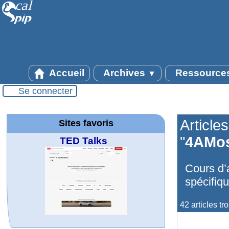
Accueil
Archives
Ressource
▼
Se connecter
Article
Sites favoris
"
4AMo
TED Talks
Cours d’
spécifiq
42 articles tr
MATHCURVE.CO
Office fédéral de
La société 2018
WolframTones :
Arts-Scènes
Wolfram web
Wolfram
Wolfram
Wolfram