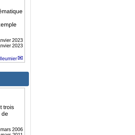
hématique
exemple
anvier 2023
anvier 2023
lleumier
 trois
s de
 mars 2006
r mars 2011