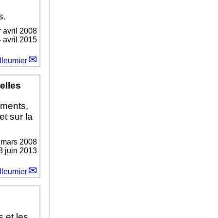
s.
 avril 2008
4 avril 2015
lleumier
elles
ements,
et sur la
 mars 2008
8 juin 2013
lleumier
s et les