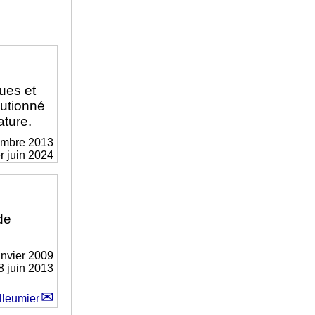
ues et
lutionné
ature.
embre 2013
er juin 2024
de
anvier 2009
8 juin 2013
lleumier