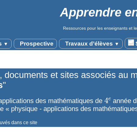
Apprendre en
Ressources pour les enseignants et le
s
Prospective
Travaux d’élèves
S
▼
▼
s, documents et sites associés au 
s
"
4
e
applications des mathématiques de
année de
ue « physique - applications des mathématiques
ouvés dans ce site