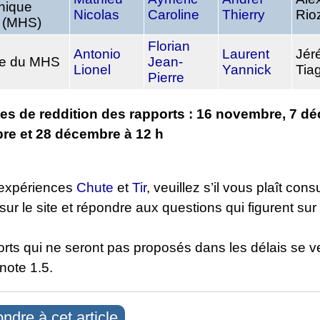
nique
Nicolas
Caroline
Thierry
Rio
 (MHS)
Florian
Antonio
Laurent
Jér
ie du MHS
Jean-
Lionel
Yannick
Tia
Pierre
tes de reddition des rapports : 16 novembre, 7 d
re et 28 décembre à 12 h
 expériences
Chute
et
Tir
, veuillez s’il vous plaît cons
sur le site et répondre aux questions qui figurent sur
rts qui ne seront pas proposés dans les délais se v
 note 1.5.
ndre à cet article