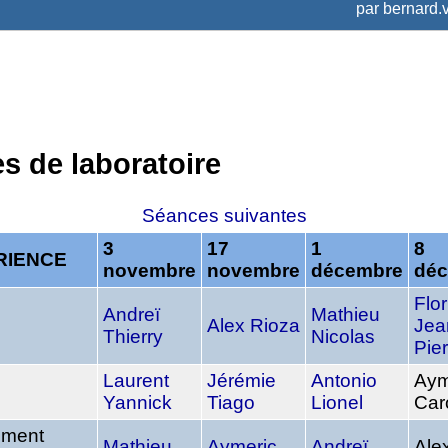
par
bernard.v
s de laboratoire
Séances suivantes
3
17
1
8
RIENCE
novembre
novembre
décembre
dé
Flor
Andreï
Mathieu
Alex Rioza
Jea
Thierry
Nicolas
Pier
Laurent
Jérémie
Antonio
Aym
Yannick
Tiago
Lionel
Car
ment
Mathieu
Aymeric
Andreï
Ale