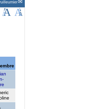
uilleumier
cembre
ian
n-
re
eric
oline
x