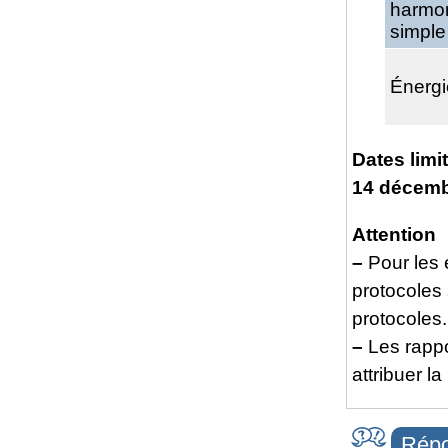
harmo
simple
Énerg
Dates limi
14 décemb
Attention
–
Pour les
protocoles 
protocoles.
–
Les rappo
attribuer la
Répo