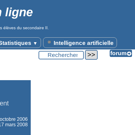
 ligne
s élèves du secondaire II.
tatistiques
Intelligence artificielle
▼
ent
octobre 2006
 17 mars 2008