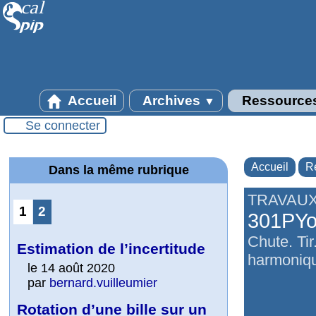
Accueil
Archives
Ressource
▼
Se connecter
Accueil
R
Dans la même rubrique
TRAVAUX
1
2
301PYos
Chute. Ti
Estimation de l’incertitude
harmoniq
le 14 août 2020
par
bernard.vuilleumier
Rotation d’une bille sur un