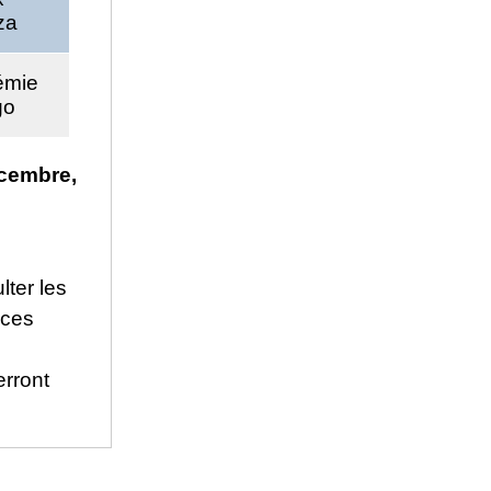
za
émie
go
écembre,
ulter les
 ces
erront