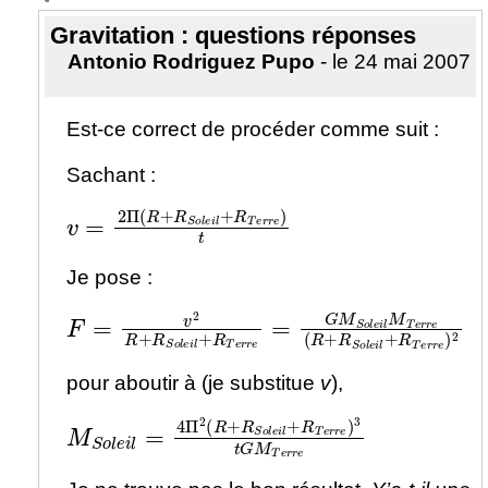
Gravitation : questions réponses
Antonio Rodriguez Pupo
- le 24 mai 2007
Est-ce correct de procéder comme suit :
Sachant :
v
=
2
Π
(
R
+
R
S
o
l
e
i
l
+
R
T
e
r
r
e
)
t
Je pose :
F
=
v
2
R
+
R
S
o
l
e
i
l
+
R
T
e
r
r
e
=
G
M
S
o
l
e
i
l
M
T
e
pour aboutir à (je substitue
v
),
M
S
o
l
e
i
l
=
4
Π
2
(
R
+
R
S
o
l
e
i
l
+
R
T
e
r
r
e
)
3
t
G