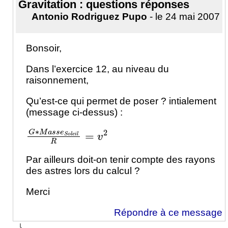
Gravitation : questions réponses
Antonio Rodriguez Pupo
- le 24 mai 2007
Bonsoir,
Dans l’exercice 12, au niveau du
raisonnement,
Qu’est-ce qui permet de poser ? intialement
(message ci-dessus) :
G
∗
M
a
s
s
e
S
o
l
e
i
l
R
=
v
2
Par ailleurs doit-on tenir compte des rayons
des astres lors du calcul ?
Merci
Répondre à ce message