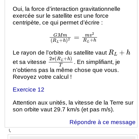
Oui, la force d’interaction gravitationnelle
exercée sur le satellite est une force
centripète, ce qui permet d’écrire :
G
M
m
(
R
L
+
h
)
2
=
m
v
2
R
L
+
h
R
L
+
h
Le rayon de l’orbite du satellite vaut
2
π
(
R
L
+
h
)
T
et sa vitesse
. En simplifiant, je
n’obtiens pas la même chose que vous.
Revoyez votre calcul !
Exercice 12
Attention aux unités, la vitesse de la Terre sur
son orbite vaut 29.7 km/s (et pas m/s).
Répondre à ce message