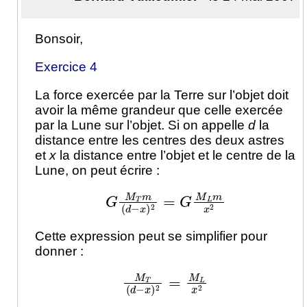
Bonsoir,
Exercice 4
La force exercée par la Terre sur l’objet doit
avoir la même grandeur que celle exercée
par la Lune sur l’objet. Si on appelle
d
la
distance entre les centres des deux astres
et
x
la distance entre l’objet et le centre de la
Lune, on peut écrire :
G
M
T
m
(
d
−
x
)
2
=
G
M
L
m
x
2
Cette expression peut se simplifier pour
donner :
M
T
(
d
−
x
)
2
=
M
L
x
2