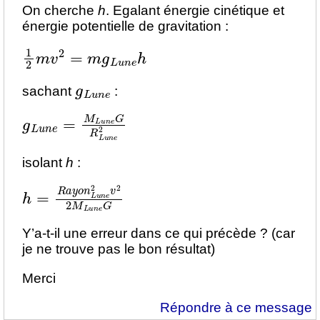
On cherche
h
. Egalant énergie cinétique et
énergie potentielle de gravitation :
1
2
m
v
2
=
m
g
L
u
n
e
h
g
L
u
n
e
sachant
:
g
L
u
n
e
=
M
L
u
n
e
G
R
L
u
n
e
2
isolant
h
:
h
=
R
a
y
o
n
L
u
n
e
2
v
2
2
M
L
u
n
e
G
Y’a-t-il une erreur dans ce qui précède ? (car
je ne trouve pas le bon résultat)
Merci
Répondre à ce message