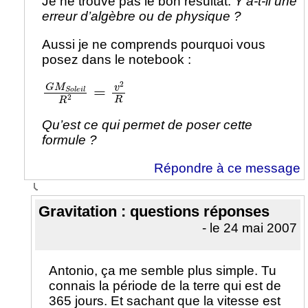
Je ne trouve pas le bon résultat.
Y’a-t-il une
erreur d’algèbre ou de physique ?
Aussi je ne comprends pourquoi vous
posez dans le notebook :
G
M
S
o
l
e
i
l
R
2
=
v
2
R
Qu’est ce qui permet de poser cette
formule ?
Répondre à ce message
Gravitation : questions réponses
- le 24 mai 2007
Antonio, ça me semble plus simple. Tu
connais la période de la terre qui est de
365 jours. Et sachant que la vitesse est