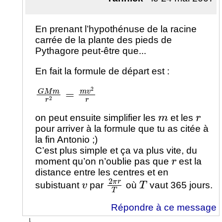
En prenant l’hypothénuse de la racine
carrée de la plante des pieds de
Pythagore peut-être que...
En fait la formule de départ est :
G
M
m
r
2
=
m
v
2
r
m
r
on peut ensuite simplifier les
et les
pour arriver à la formule que tu as citée à
la fin Antonio ;)
C’est plus simple et ça va plus vite, du
r
moment qu’on n’oublie pas que
est la
distance entre les centres et en
v
2
π
r
T
T
subistuant
par
où
vaut 365 jours.
Répondre à ce message