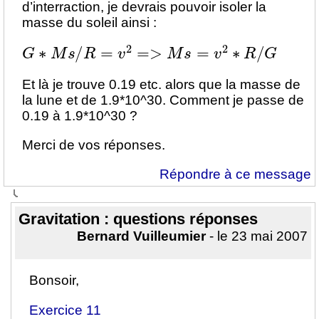
d’interraction, je devrais pouvoir isoler la
masse du soleil ainsi :
G
∗
M
s
/
R
=
v
2
=>
M
s
=
v
2
∗
R
/
G
Et là je trouve 0.19 etc. alors que la masse de
la lune et de 1.9*10^30. Comment je passe de
0.19 à 1.9*10^30 ?
Merci de vos réponses.
Répondre à ce message
Gravitation : questions réponses
Bernard Vuilleumier
- le 23 mai 2007
Bonsoir,
Exercice 11