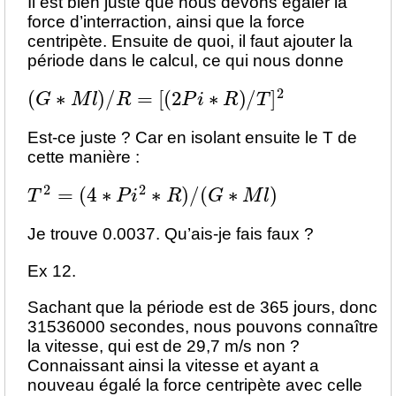
Il est bien juste que nous devons égaler la
force d’interraction, ainsi que la force
centripète. Ensuite de quoi, il faut ajouter la
période dans le calcul, ce qui nous donne
(
G
∗
M
l
)
/
R
=
[
(
2
P
i
∗
R
)
/
T
]
2
Est-ce juste ? Car en isolant ensuite le T de
cette manière :
T
2
=
(
4
∗
P
i
2
∗
R
)
/
(
G
∗
M
l
)
Je trouve 0.0037. Qu’ais-je fais faux ?
Ex 12.
Sachant que la période est de 365 jours, donc
31536000 secondes, nous pouvons connaître
la vitesse, qui est de 29,7 m/s non ?
Connaissant ainsi la vitesse et ayant a
nouveau égalé la force centripète avec celle