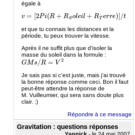
égale à
v
=
[
2
P
i
(
R
+
R
S
o
l
e
i
l
+
R
T
e
r
r
e
)
]
/
t
et que tu connais les distances et la
période, tu peux trouver la vitesse.
Après il ne suffit plus que d’isoler la
masse du soleil dans la formule :
G
M
s
/
R
=
V
2
Je sais pas si c’est juste, mais j’ai trouvé
la bonne réponse comme ceci. Bon il faut
peut-être attendre la réponse de
M. Vuilleumier, qui sera sans doute plus
clair. :)
Répondre à ce message
Gravitation : questions réponses
Yannick
- le 24 mai 2007