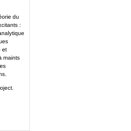
éorie du
citants :
analytique
ques
 et
à maints
ces
ns.
oject.