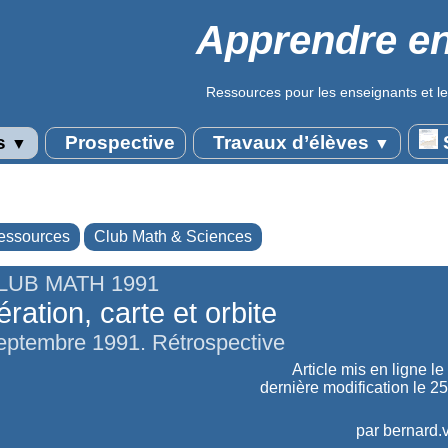
Apprendre en
Ressources pour les enseignants et le
s
Prospective
Travaux d’élèves
S
▼
▼
essources
Club Math & Sciences
LUB MATH 1991
tération, carte et orbite
eptembre 1991. Rétrospective
Article mis en ligne le
dernière modification le 2
par
bernard.v