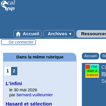
Accueil
Archives
Ressource
▼
Se connecter
Accueil
R
Dans la même rubrique
C
1
2
I
S
L’infini
le 30 mai 2026
par
bernard.vuilleumier
Hasard et sélection