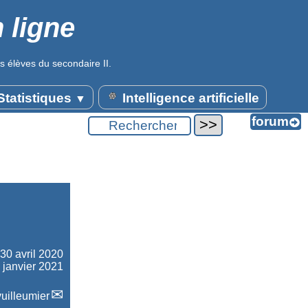
 ligne
s élèves du secondaire II.
tatistiques
Intelligence artificielle
▼
30 avril 2020
5 janvier 2021
uilleumier