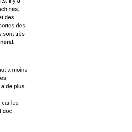
s, il y a
achines,
et des
sortes des
 sont très
néral.
aut a moins
les
y a de plus
 car les
t doc