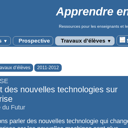
Apprendre en
Ressources pour les enseignants et le
s
Prospective
Travaux d’élèves
S
▼
▼
ravaux d’élèves
2011-2012
ISE
t des nouvelles technologies sur
rise
e du Futur
ons parler des nouvelles technologie qui chang