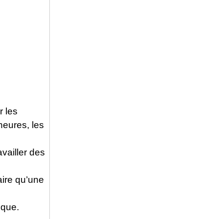
r les
eures, les
vailler des
aire qu’une
ique.