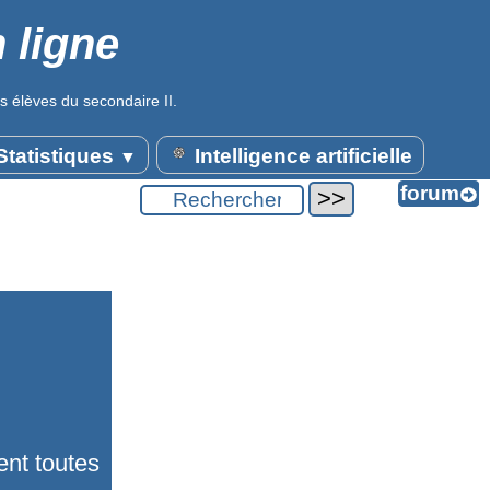
 ligne
s élèves du secondaire II.
tatistiques
Intelligence artificielle
▼
ent toutes