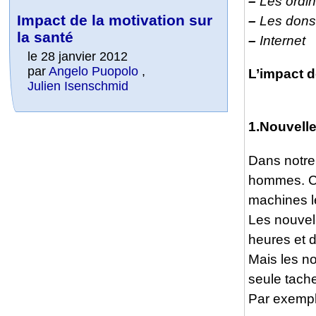
–
Les ordin
Impact de la motivation sur
–
Les dons 
la santé
–
Internet
le 28 janvier 2012
par
Angelo Puopolo
,
L’impact d
Julien Isenschmid
1.Nouvell
Dans notre
hommes. Ce
machines l
Les nouvell
heures et d
Mais les no
seule tache 
Par exemple