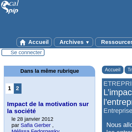
Accueil
Archives
Ressource
▼
Se connecter
Accueil
T
Dans la même rubrique
ETREPR
1
2
L’impac
l’entrep
Impact de la motivation sur
Entrepris
la société
le 28 janvier 2012
Nous all
par
Safia Gerber
,
Mélissa Fedorowsky