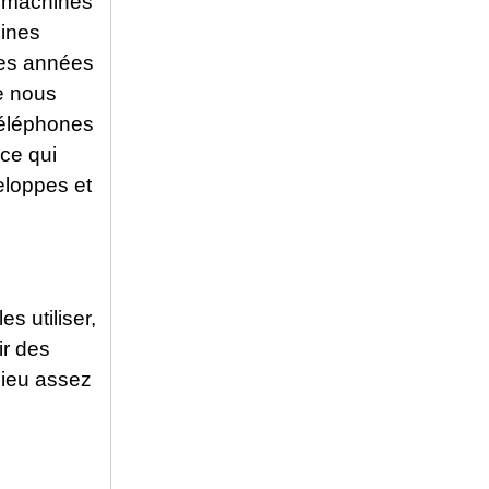
s machines
hines
ues années
ue nous
téléphones
 ce qui
eloppes et
s utiliser,
ir des
lieu assez