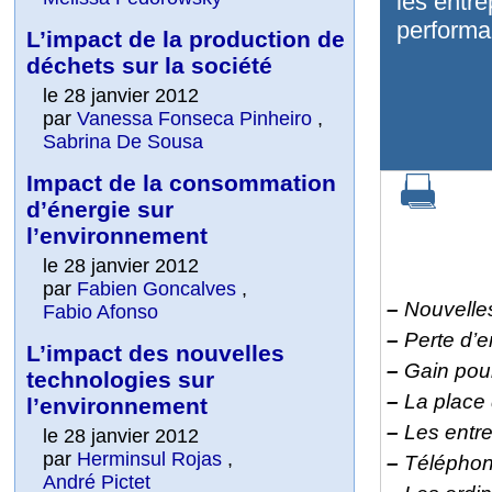
les entre
performa
L’impact de la production de
déchets sur la société
le 28 janvier 2012
par
Vanessa Fonseca Pinheiro
,
Sabrina De Sousa
Impact de la consommation
d’énergie sur
l’environnement
le 28 janvier 2012
par
Fabien Goncalves
,
–
Nouvelle
Fabio Afonso
–
Perte d’e
L’impact des nouvelles
–
Gain pour
technologies sur
–
La place
l’environnement
–
Les entre
le 28 janvier 2012
par
Herminsul Rojas
,
–
Téléphone
André Pictet