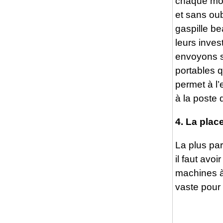
chaque moi
et sans oub
gaspille b
leurs inves
envoyons s
portables q
permet à l’
à la poste 
4. La pla
La plus par
il faut avo
machines à
vaste pour