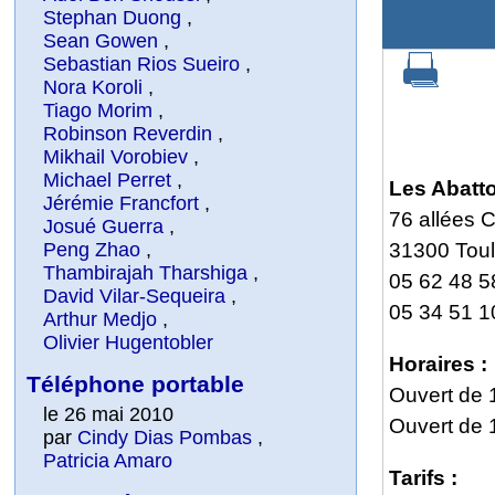
Stephan Duong
,
Sean Gowen
,
Sebastian Rios Sueiro
,
Nora Koroli
,
Tiago Morim
,
Robinson Reverdin
,
Mikhail Vorobiev
,
Michael Perret
,
Les Abatto
Jérémie Francfort
,
76 allées C
Josué Guerra
,
Peng Zhao
,
31300 Tou
Thambirajah Tharshiga
,
05 62 48 58
David Vilar-Sequeira
,
05 34 51 1
Arthur Medjo
,
Olivier Hugentobler
Horaires :
Téléphone portable
Ouvert de 1
le 26 mai 2010
Ouvert de 
par
Cindy Dias Pombas
,
Patricia Amaro
Tarifs :