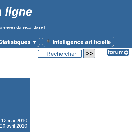
 ligne
s élèves du secondaire II.
tatistiques
Intelligence artificielle
▼
e
12 mai 2010
 20 avril 2010