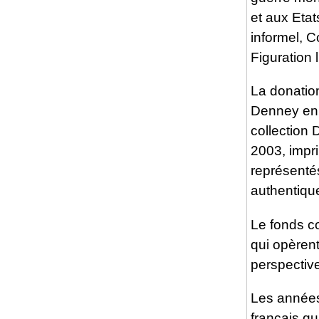
et aux Etat
informel, C
Figuration l
La donation
Denney en 
collection
2003, impri
représentés
authentiqu
Le fonds c
qui opèren
perspective
Les années
français qui