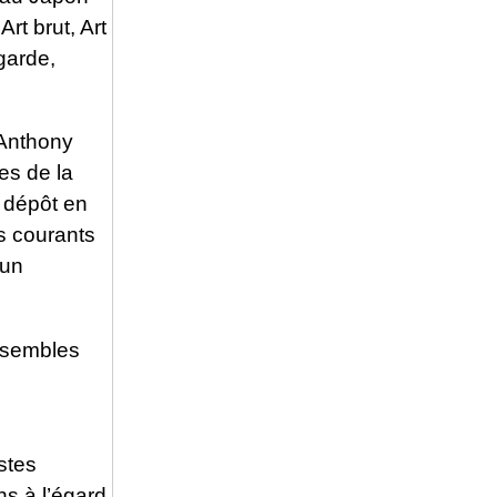
rt brut, Art
garde,
 Anthony
es de la
 dépôt en
es courants
 un
ensembles
stes
ons à l’égard