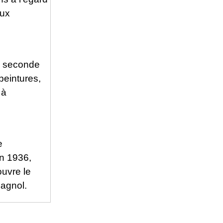
aux
a seconde
peintures,
 à
e
n 1936,
uvre le
pagnol.