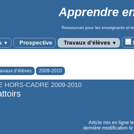
Apprendre en
Ressources pour les enseignants et le
s
Prospective
Travaux d’élèves
S
▼
▼
ravaux d’élèves
2009-2010
 HORS-CADRE 2009-2010
ttoirs
Article mis en ligne l
dernière modification le