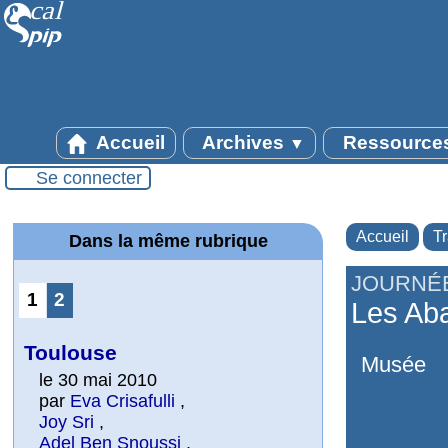
Accueil
Archives
Ressource
▼
Se connecter
Accueil
T
Dans la même rubrique
JOURNÉE
1
2
Les Aba
Toulouse
Musée
le 30 mai 2010
par
Eva Crisafulli
,
Joy Sri
,
Adel Ben Snoussi
,