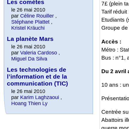
Les comètes
7£ (plein tar
le 26 mai 2010
Tarif réduit 
par
Céline Rouiller
,
Etudiants (
Stéphane Plattet
,
Groupe de 
Kristel Kräuchi
La planète Mars
Accès :
le 26 mai 2010
Métro : Sta
par
Valeria Cardoso
,
Bus : n°1, a
Miguel Da Silva
Les technologies de
Du 2 avril
l’information et de la
communication (TIC)
10 ans : un
le 26 mai 2010
par
Karim Laghzaoui
,
Présentati
Hoang Thien Ly
Centrée sur
Abattoirs i
guerre mon