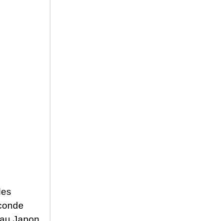
des
econde
u’au Japon