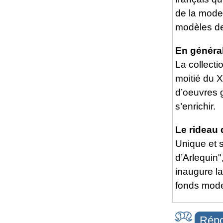
de la moder
modèles de l
En général
La collect
moitié du X
d’oeuvres g
s’enrichir.
Le rideau 
Unique et 
d’Arlequin
inaugure l
fonds mode
Répo