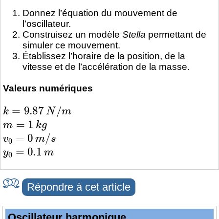
Donnez l’équation du mouvement de
l’oscillateur.
Construisez un modèle
Stella
permettant de
simuler ce mouvement.
Établissez l’horaire de la position, de la
vitesse et de l’accélération de la masse.
Valeurs numériques
k
=
9.87
N
/
m
m
=
1
k
g
v
0
=
0
m
/
s
y
0
=
0.1
m
Répondre à cet article
Oscillateur harmonique