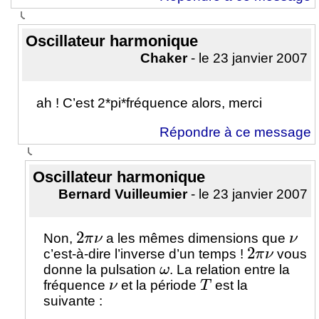
Oscillateur harmonique
Chaker
- le 23 janvier 2007
ah ! C’est 2*pi*fréquence alors, merci
Répondre à ce message
Oscillateur harmonique
Bernard Vuilleumier
- le 23 janvier 2007
2
π
ν
ν
Non,
a les mêmes dimensions que
2
π
ν
c’est-à-dire l’inverse d’un temps !
vous
ω
donne la pulsation
. La relation entre la
ν
T
fréquence
et la période
est la
suivante :