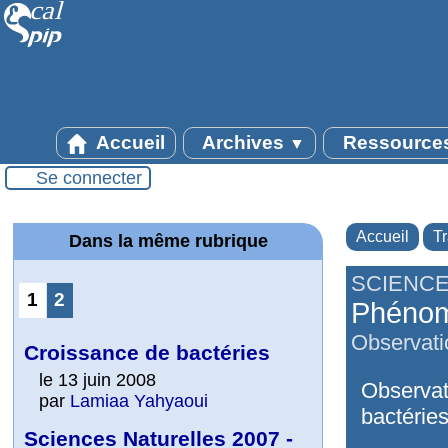
Accueil
Archives
Ressource
▼
Se connecter
Accueil
T
Dans la même rubrique
SCIENCE
1
2
Phénom
Observati
Croissance de bactéries
le 13 juin 2008
Observat
par
Lamiaa Yahyaoui
bactéries
Sciences Naturelles 2007 -