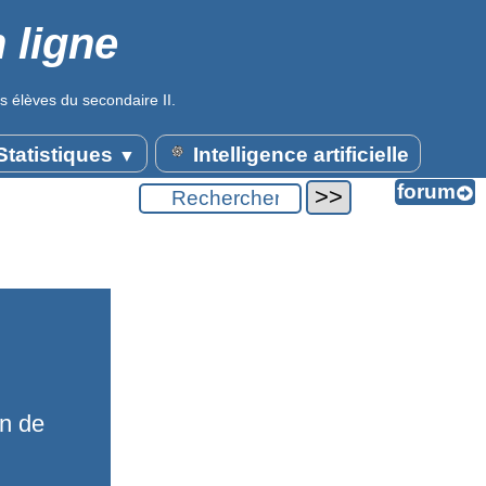
 ligne
s élèves du secondaire II.
tatistiques
Intelligence artificielle
▼
on de