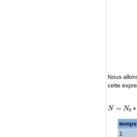
Nous allon
cette expre
N
=
N
0
∗
1
temps
1