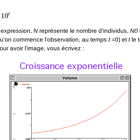
0
t
 expression,
N
représente le nombre d’individus,
N0
rsqu’on commence l’observation, au temps
t
=0) et
t
le 
our avoir l’image, vous écrivez :