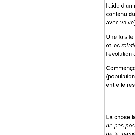
l’aide d’un 
contenu du 
avec valve)
Une fois le
et les
relat
l’évolution
Commençons
(population
entre le rés
La chose la
ne pas pos
de la maniè