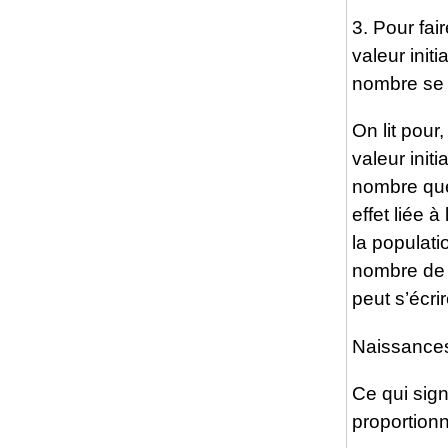
3. Pour fai
valeur init
nombre se l
On lit pour
valeur init
nombre que
effet liée 
la populat
nombre de 
peut s’écrir
Naissances
Ce qui sign
proportionn