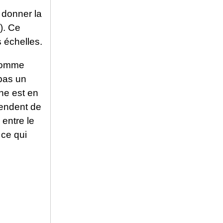
s donner la
). Ce
s échelles.
 comme
 pas un
ne est en
pendent de
entre le
 ce qui