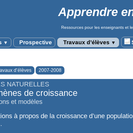
Apprendre en
Ressources pour les enseignants et le
s
Prospective
Travaux d’élèves
S
▼
▼
ravaux d’élèves
2007-2008
S NATURELLES
ènes de croissance
ons et modèles
ions à propos de la croissance d’une populati
.