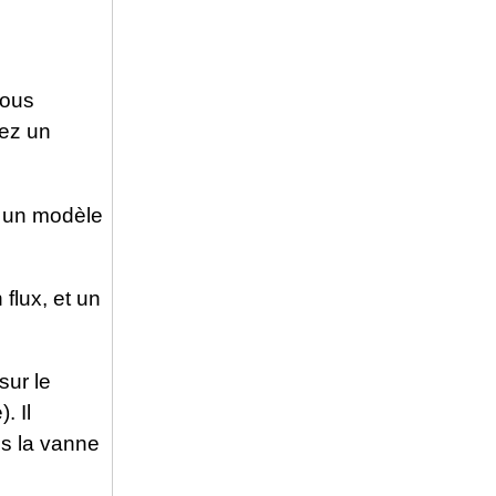
vous
sez un
e un modèle
flux, et un
sur le
. Il
ns la vanne