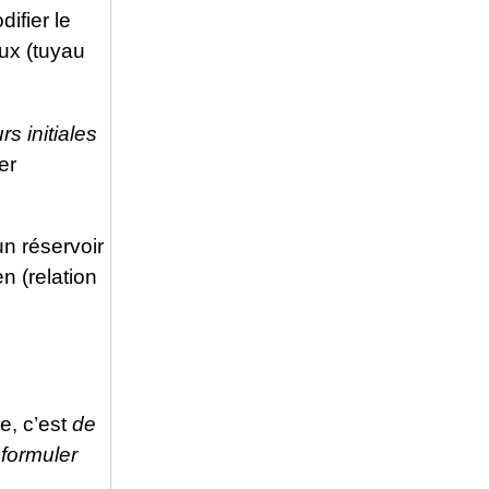
difier le
lux (tuyau
rs initiales
er
n réservoir
n (relation
le, c’est
de
s
formuler