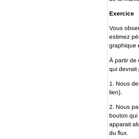
Exercice
Vous obser
estimez pér
graphique 
À partir d
qui devrait
1. Nous des
lien).
2. Nous pas
bouton qui 
apparait al
du flux.