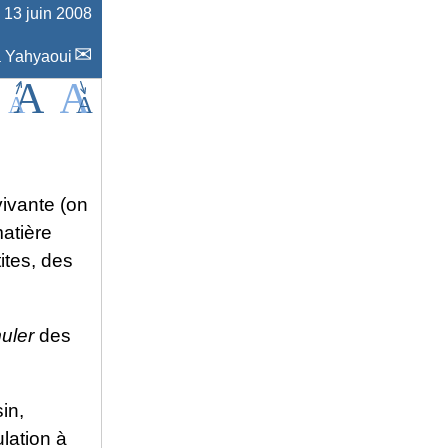
e
13 juin 2008
 Yahyaoui
ivante (on
atière
ites, des
uler
des
in,
lation à