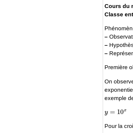
Cours du m
Classe ent
Phénomène
–
Observat
–
Hypothè
–
Représen
Première o
On observe
exponentiel
exemple de
y
=
10
x
Pour la cr