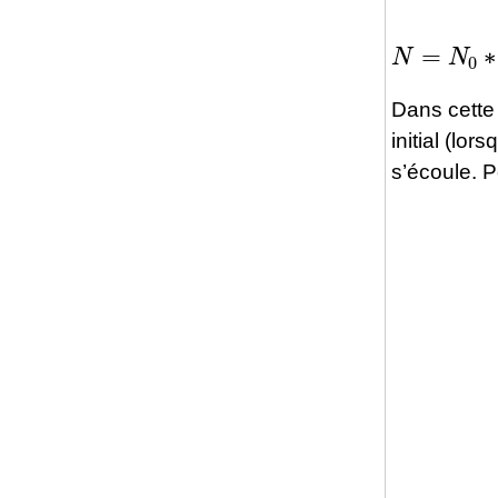
N
=
N
0
∗
1
Dans cette
initial (lo
s’écoule. P