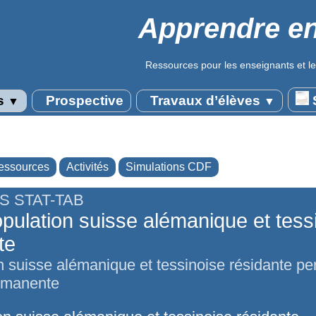
Apprendre en
Ressources pour les enseignants et le
s
Prospective
Travaux d’élèves
S
▼
▼
essources
Activités
Simulations CDF
S STAT-TAB
pulation suisse alémanique et tess
te
n suisse alémanique et tessinoise résidante p
rmanente