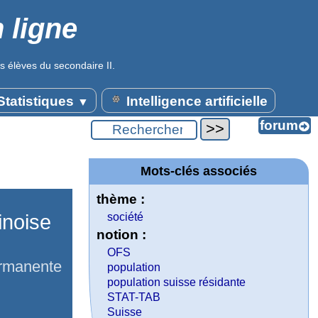
 ligne
s élèves du secondaire II.
tatistiques
Intelligence artificielle
▼
Mots-clés associés
thème :
inoise
société
notion :
OFS
ermanente
population
population suisse résidante
STAT-TAB
Suisse