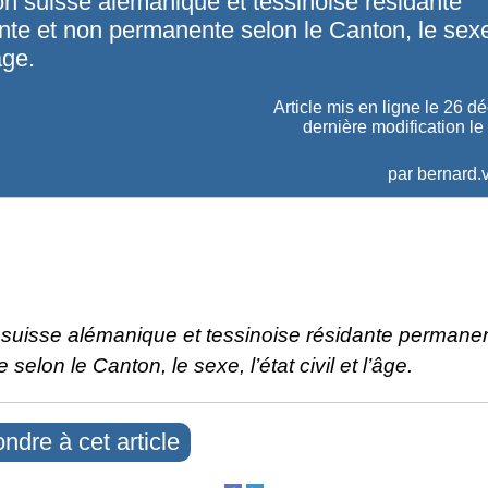
on suisse alémanique et tessinoise résidante
te et non permanente selon le Canton, le sexe,
’âge.
Article mis en ligne le
26 d
dernière modification le
par
bernard.v
 suisse alémanique et tessinoise résidante permane
selon le Canton, le sexe, l’état civil et l’âge.
ndre à cet article