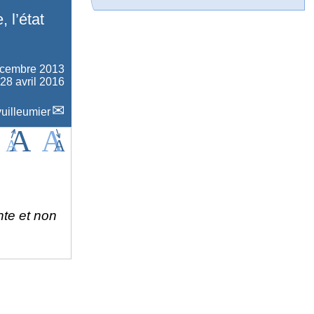
 l’état
écembre 2013
 28 avril 2016
uilleumier
nte et non