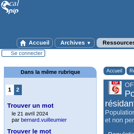
Accueil
Archives
Ressource
▼
Se connecter
Accueil
R
Dans la même rubrique
OF
1
2
Po
résidan
Trouver un mot
Populatio
le 21 avril 2024
et non pe
par
bernard.vuilleumier
Trouver le mot