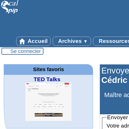
Accueil
Archives
Ressource
▼
Se connecter
Envoye
Sites favoris
Cédric 
TED Talks
Maître a
Envoyer
Votre adr
MATHCURVE.CO
Office fédéral de
La société 2018
WolframTones :
Arts-Scènes
Wolfram web
Wolfram
Wolfram
Wolfram