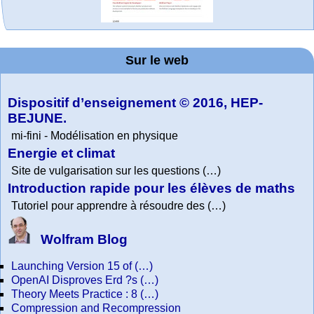
MATHCURVE.CO
La société 2018
WolframTones :
Arts-Scènes
Online math
TED Talks
Wolfram
Wolfram
Wolfram
Education Portal
expliquée à mon
Demonstrations
Mathematica
practice and
Generate a
M
Project. College
Composition
grand-père
Sur le web
lessons
Tutorial
Collection
Physics
Dispositif d’enseignement © 2016, HEP-
BEJUNE.
mi-fini - Modélisation en physique
Energie et climat
Site de vulgarisation sur les questions (…)
Introduction rapide pour les élèves de maths
Tutoriel pour apprendre à résoudre des (…)
Wolfram Blog
Launching Version 15 of (…)
OpenAI Disproves Erd ?s (…)
Theory Meets Practice : 8 (…)
Compression and Recompression