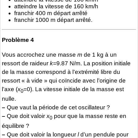
atteindre la vitesse de 160 km/h
franchir 400 m départ arrêté
franchir 1000 m départ arrêté.
Problème 4
Vous accrochez une masse
m
de 1 kg à un
ressort de raideur
k
=9.87 N/m. La position initiale
de la masse correspond à l’extrémité libre du
ressort « à vide » qui coïncide avec l’origine de
l’axe (
x
=0). La vitesse initiale de la masse est
0
nulle.
–
Que vaut la période de cet oscillateur ?
–
Que doit valoir
x
pour que la masse reste en
0
équilibre ?
–
Que doit valoir la longueur
l
d’un pendule pour