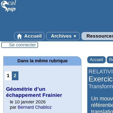
Accueil
Archives
Ressource
▼
Se connecter
Accueil
R
Dans la même rubrique
RELATIV
1
2
Exercice
Transform
Géométrie d’un
échappement Frainier
Un mouve
le 10 janvier 2026
référenti
par
Bernard Chabloz
translati