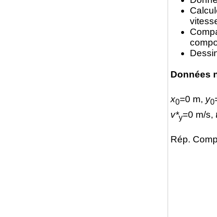
Calcu
vitess
Compar
compo
Dessin
Données 
x
=0 m,
y
0
0
v*
=0 m/s,
y
Rép. Compo