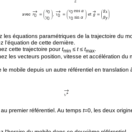
z les équations paramétriques de la trajectoire du mo
 l’équation de cette dernière.
ez cette trajectoire pour
t
≤
t
≤
t
.
min
max
ez les vecteurs position, vitesse et accélération du 
le mobile depuis un autre référentiel en translation à
 au premier référentiel. Au temps
t
=0, les deux origin
 l’horaire du mobile dans ce deuxième référentiel.