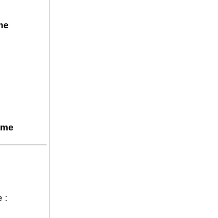
me
ème
 :