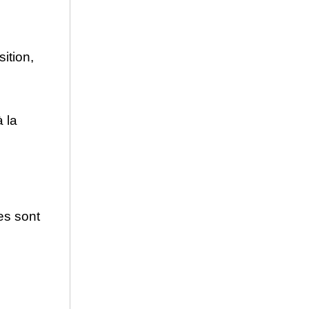
ition,
 la
es sont