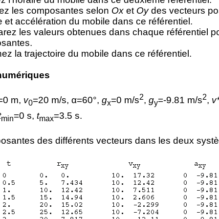
lez les composantes selon
Ox
et
Oy
des vecteurs pos
e et accélération du mobile dans ce référentiel.
ez les valeurs obtenues dans chaque référentiel p
santes.
ez la trajectoire du mobile dans ce référentiel.
numériques
2
2
=0 m,
v
=20 m/s, α=60°,
g
=0 m/s
,
g
=-9.81 m/s
,
v
0
x
y
t
=0 s,
t
=3.5 s.
min
max
santes des différents vecteurs dans les deux syst