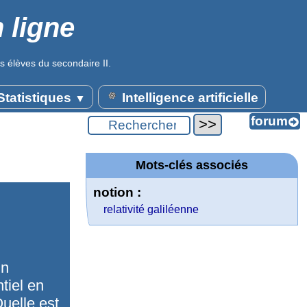
 ligne
s élèves du secondaire II.
tatistiques
Intelligence artificielle
▼
Mots-clés associés
notion :
relativité galiléenne
un
ntiel en
Quelle est