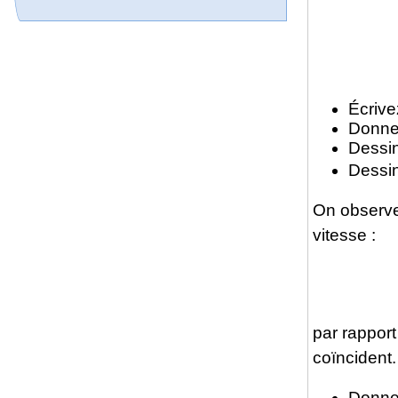
Écrive
Donnez
Dessin
Dessin
On observe 
vitesse :
par rapport
coïncident.
Donnez