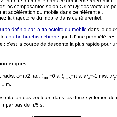
 l’horaire du mobile dans ce deuxième référentiel.
lez les composantes selon
Ox
et
Oy
des vecteurs pos
e et accélération du mobile dans ce référentiel.
ez la trajectoire du mobile dans ce référentiel.
urbe définie par la trajectoire du mobile
dans le deu
ite
courbe brachistochrone
, jouit d’une propriété très
e : c’est la courbe de descente la plus rapide pour u
numériques
 rad/s, φ=π/2 rad,
t
=0 s,
t
=π s,
v*
=-1 m/s,
v*
min
max
x
y
=1 m.
sentation des vecteurs dans les deux systèmes de 
 π par pas de π/5 s.