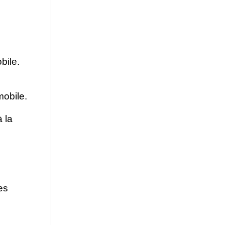
bile.
mobile.
 la
es