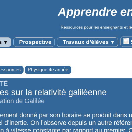
Apprendre en
Ressources pour les enseignants et le
s
Prospective
Travaux d’élèves
S
▼
▼
essources
Physique 4e année
ITÉ
s sur la relativité galiléenne
ation de Galilée
ment donné par son horaire se produit dans 
el d’inertie. On l’observe depuis un autre référe
on à vitesse constante par rapport au premier. 