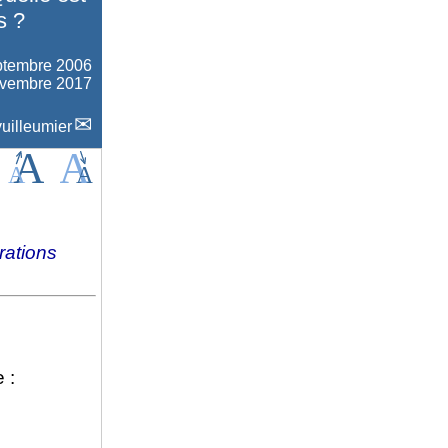
s ?
ptembre 2006
novembre 2017
uilleumier
ations
 :