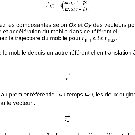
lez les composantes selon
Ox
et
Oy
des vecteurs pos
e et accélération du mobile dans ce référentiel.
ez la trajectoire du mobile pour
t
≤
t
≤
t
.
min
max
le mobile depuis un autre référentiel en translation à
 au premier référentiel. Au temps
t
=0, les deux origin
r le vecteur :