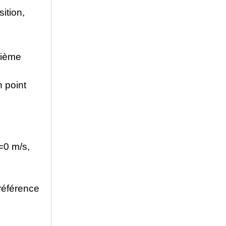
ition,
xième
n point
=0 m/s,
référence