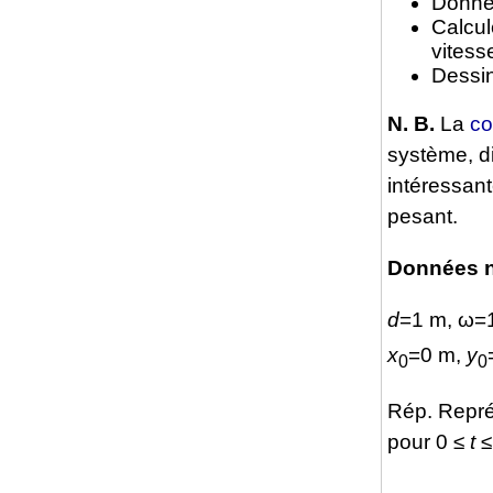
Donnez
Calcu
vitess
Dessin
N. B.
La
co
système, d
intéressant
pesant.
Données 
d
=1 m, ω=1
x
=0 m,
y
0
0
Rép. Repré
pour 0 ≤
t
≤