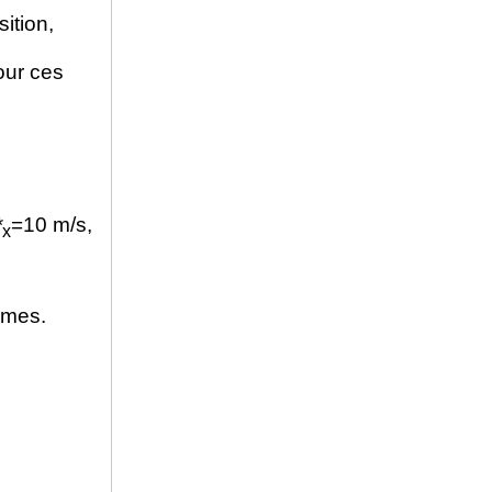
ition,
our ces
*
=10 m/s,
x
èmes.