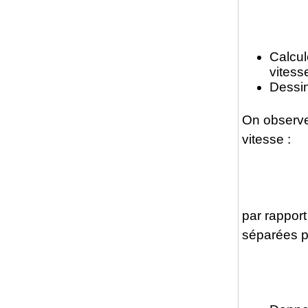
Calcu
vitess
Dessin
On observe 
vitesse :
par rapport
séparées pa