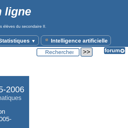
 ligne
s élèves du secondaire II.
tatistiques
Intelligence artificielle
▼
05-2006
matiques
on
005-