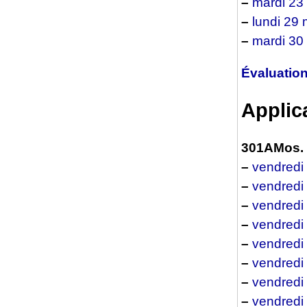
–
mardi 23
–
lundi 29 
–
mardi 30
Évaluatio
Applic
301AMos.
–
vendredi
–
vendredi
–
vendredi
–
vendredi
–
vendredi
–
vendredi
–
vendredi
–
vendredi