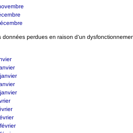
 novembre
décembre
décembre
es données perdues en raison d’un dysfonctionnemen
nvier
janvier
janvier
janvier
janvier
vrier
évrier
évrier
février