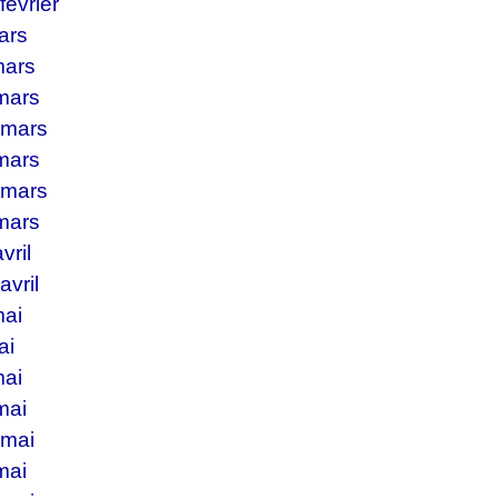
février
ars
mars
 mars
 mars
 mars
 mars
 mars
vril
avril
mai
ai
mai
mai
 mai
mai