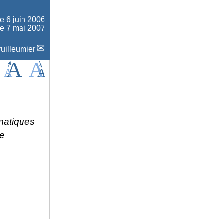
le
6 juin 2006
le 7 mai 2007
uilleumier
matiques
de