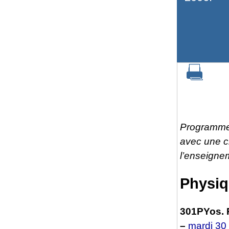
Programme 
avec une c
l’enseignem
Physi
301PYos. 
–
mardi 30